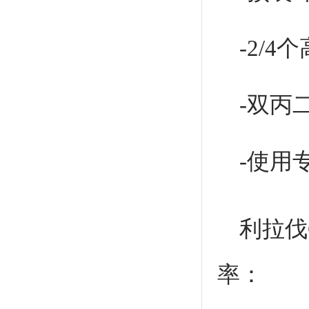
-2/
-双丙
-使用
利拉伐
率：