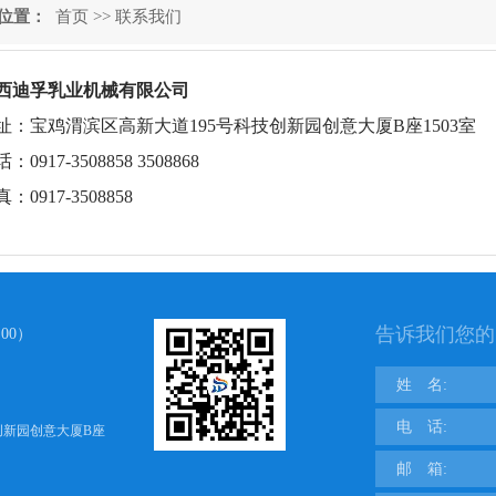
位置：
首页
>>
联系我们
西迪孚乳业机械有限公司
宝鸡渭滨区高新大道195号科技创新园创意大厦B座1503室
17-3508858 3508868
917-3508858
告诉我们您的
00）
姓 名:
电 话:
创新园创意大厦B座
邮 箱: