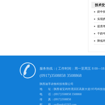
技术交
奶牛
实现
提质
干奶
降低
服务热线：( 工作时间：周一至周五 8:00—18:
(0917)3508858 3508868
陕西迪孚农牧科技有限公司
地 址：陕西省宝鸡市渭滨区高新大道195号科技
电 话：(0917)3508858 3508868
传 真：(0917)3508858
邮 箱：sxdfnmkj@163.com