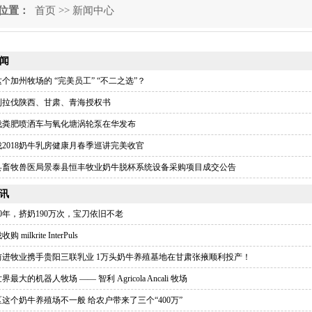
位置：
首页
>>
新闻中心
闻
个加州牧场的 “完美员工” “不二之选”？
8利拉伐陕西、甘肃、青海授权书
伐粪肥喷洒车与氧化塘涡轮泵在华发布
2018奶牛乳房健康月春季巡讲完美收官
县畜牧兽医局景泰县恒丰牧业奶牛脱杯系统设备采购项目成交公告
讯
0年，挤奶190万次，宝刀依旧不老
 milkrite InterPuls
前进牧业携手贵阳三联乳业 1万头奶牛养殖基地在甘肃张掖顺利投产！
最大的机器人牧场 —— 智利 Agricola Ancali 牧场
这个奶牛养殖场不一般 给农户带来了三个“400万”