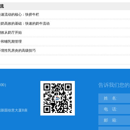
流
快速流动的核心：快挤牛栏
挤奶高效的基础：快速的奶牛流动
增效从奶厅开始
牛和哺乳期管理
环境性乳房炎的高级技巧
告诉我们您的
00）
姓 名:
电 话:
创新园创意大厦B座
邮 箱: